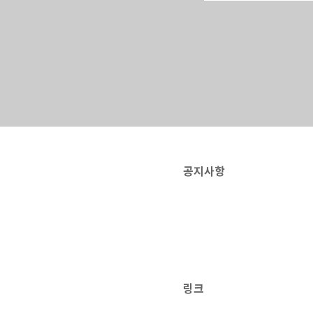
컵 경기장한국 팔
1곳과 모바일 및 
다. ✅ TV 축구 중
공지사항
링크