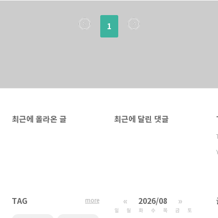
레스타인 중계 한국 팔레스타인 중계는 TV 지상파 방송사
TV에서 볼 수 있는 OTT 서비스에서 시청할 수 있습니
1
계:지..
최근에 올라온 글
최근에 달린 댓글
TAG
«
2026/08
»
more
일
월
화
수
목
금
토