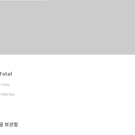
Total
Today
Yesterday
글 보관함